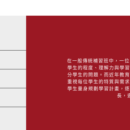
🟥
進學塾「國一先
🎯 預習新學期基
只要掌握以下幾個
即日起～6/30(二
幫助孩子順利度過
🎯 升學考總複習
就能讓孩子在放鬆
📅
115年國中教育
並正式報名『英文1
🎯 彈性調整上課
開放看考場｜5/15（五
就送雙重好禮：
🔺
量身訂做專屬課
📕
會考考試日期｜5/1
每天維持閱讀習
『英數學力檢測』＋
透過面談了解學生
即日起預約課程諮
成績公布+成績單寄
名額有限，歡迎立
並結合學力檢測掌
再送『全方位學力
閱讀是維持學力最
詳細優惠資訊，
制定專屬的個人學
請
➡︎立即預約課程諮
讓孩子自行挑選感
進學塾祝福每位考
如：故事書、小說
沉著應考，穩定發
把握升上國中前的
🔺
弱點精準補強
把握暑假，
在一般傳統補習班中，一位老
不僅能提升閱讀理
提早為孩子安排專
針對學生較不熟的
提前為孩子銜接下
學生的程度、理解力與學習
同時能培養思考力
有效提升理解與應
讓每一步努力，都
分學生的問題。而近年教育
建議家長可以陪伴
讓每次學習，成為
暑假複習＋預習，
重視每位學生的特質與需求
或善用圖書館資源
最專業的師資團隊
🔺
個別指導更能安
學生量身規劃學習計畫，逐
國一先修，就到進
一對一、一對二的
長，
📕
每天安排學科複
讓學生在遇到不會
➡︎立即預約課程諮
都能隨時詢問講師
暑假不必大量刷題
若有遺忘的基本觀
例如：練習基礎數
也會立即做補強、
或回顧上學期容易