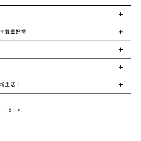
P
a
g
e
享雙重好禮
心、休息充電的時光，
沒有接觸學習，
「暑期滑坡」
。
是否需要幫孩子安排國一先修，
提升，面對全新的學習挑戰，
mer slide）」，
，開學更能從容銜接課程節奏。
學更容易跟上進度。
ummer learning loss）」，
新生活！
預習新課程，還是升學考衝刺，
間，因長時間中斷學習，
修課程』
⬜
拉開學習差距的關鍵！
力下降，
、5/17 (日) 舉行，
前做好準備：
容易受到影響。
科考試時間，提前做好準備。
對一｜一對二課程』
⬜
..
5
>
新課程，
不熟的觀念，穩固基礎
學習歷程的重要轉折
需求量身規劃：
回暑假流失的學習成果。
規律作息，避免熬夜，
點，提早適應國中學習節奏
與全新環境
線與交通方式，當天提早出門更安心。
需求規劃課程，學習更有效率
的學習方法與節奏
教室長共同面談，擬定有效進步的學習對策
坡，
必備文具用品準備齊全，
二個別指導，依學生學習狀況彈性調整進度
，補足學習落差
程排得滿滿的，
定的狀態應試。