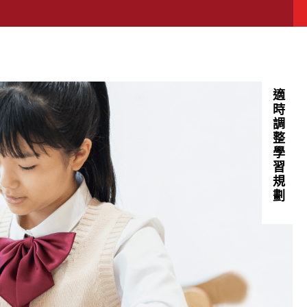
時間學習，
習習慣、維持學習手感，
進入學習狀態。
的人際與情緒適應
和教室長討論
，讓暑假學習不中斷
⬜
決方案
適時調整學習規劃
量身訂做專屬課程
升國一的孩子
補強＋新學期先修
步
學生獨立思考能力
膩的個別指導
強化學生解題實力
自信，迎接國中新生活
有效提升專注力
上題庫系統，在家也能持續學習
被影音與遊戲娛樂吸引，
長適時陪伴與引導。
、維持規律學習，
滑坡，
新學期。