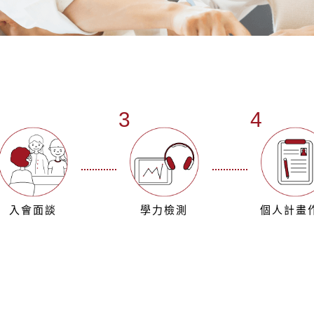
✨讓每次學習，成為
最專業的師資團隊
暑期先修＋複習，就
>>立即預約課程諮
2
3
4
入會面談
學力檢測
個人計畫