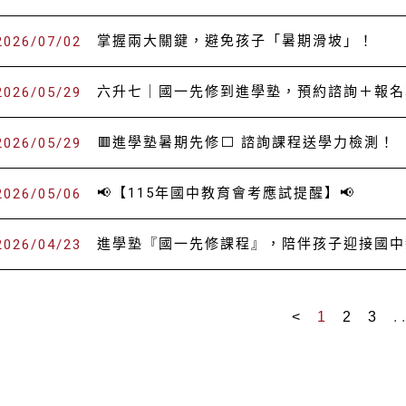
P
P
P
0000/00/00
掌握兩大關鍵，避免孩子「暑期滑坡」！
2026/07/02
a
a
a
g
g
g
e
e
e
0000/00/00
六升七｜國一先修到進學塾，預約諮詢＋報名
2026/05/29
暑假是孩子放鬆身
0000/00/00
🟥進學塾暑期先修⬜ 諮詢課程送學力檢測！
2026/05/29
但如果兩個月完全
開學後可能會面臨
許多家長會煩惱，
0000/00/00
📢【115年國中教育會考應試提醒】📢
2026/05/06
隨著國中課程難度
所謂「暑期滑坡（sum
提早規劃先修課程
暑假提早準備，開
又稱為「暑期學習流失（s
0000/00/00
進學塾『國一先修課程』，陪伴孩子迎接國中
2026/04/23
不論是複習弱點、
是指孩子在暑假期
🟥
進學塾『國一先
善用暑假學習，是
導致學力、閱讀能
會考將於 5/16 (六)
為孩子升上國一提
尤其語文與數學最
請考生務必留意各
🟥
進學塾『暑期一
<
1
2
3
.
開學後除了要適應
🔺 扎實複習過去
升上國中，是孩子
依不同學習階段與
還得花更多時間補
考前一天建議保持
🔺 預習新學期重
面對更深入的課程
並事先確認考場路
🔺 依學生程度與
需要提早建立正確
🎯 學生＋家長＋
其實要預防暑期滑
也務必將准考證與
🔺 一對一｜一對
🎯 加強弱點單元
不一定要把暑假行
讓自己能以從容穩