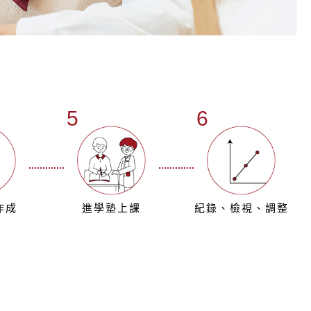
孩子前進的動力✨
．最細膩的個別指導
到進學塾💯
詢
5
6
作成
進學塾上課
紀錄、檢視、調整