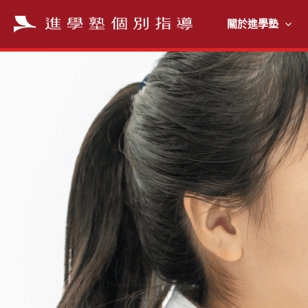
跳
至
關於進學塾
主
要
內
容