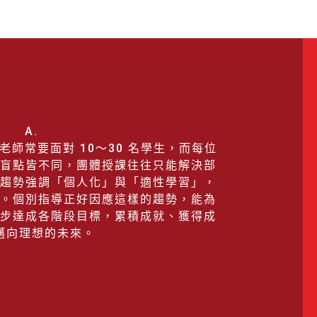
修課程」
⬜
礎，提早適應課程節奏
方法，
)前預約諮詢
適應期
，強化重點與解題能力
之餘，也持續累積學力。
會考重要時程
📅
6堂＋數學16堂先修課程』
進度與內容，提升學習效率
）15:00～17:00
程
6（六）、5/17（日）
慣
『４堂課程(英數各2堂)』
學習狀況與需求
詢，
發｜6/5（五）
即預約！
握學習程度
健檢＋完整分析報告』
簡單也最有效的方法之一。
習計畫
洽詢各教室
詢
興趣的讀物，
生
A.
或知識圖文書，
揮，金榜題名✨
黃金學習期，
師常要面對 10～30 名學生，而每位
解、詞彙與表達能力，
屬的國一先修計畫。
科目與單元加強
一階段的學習做好準備。
盲點皆不同，團體授課往往只能解決部
、專注力與自主學習習慣。
用能力
穩定累積、逐步邁進目標
趨勢強調「個人化」與「適性學習」，
孩子一起閱讀、互相分享心得，
孩子前進的動力
就到進學塾！
。個別指導正好因應這樣的趨勢，能為
，讓閱讀變成暑假的日常。
．最細膩的個別指導
心發問
步達成各階段目標，累積成就、獲得成
學塾！
個別指導方式
邁向理想的未來。
習
的地方
詢
，每天花一點時間複習即可，
念
學題型、複習國語字詞、背英文單字，
穩固基礎
出錯的內容。