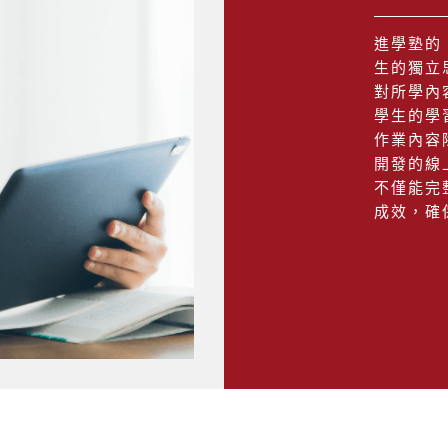
進學塾的
生的獨立
對所學內
學生的學
作業內容
開發的線
不僅能完
成效，確