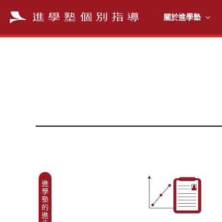
跳
至
關於進學塾
主
要
內
容
進
學
塾
的
進