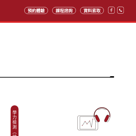
預約體驗
課程諮詢
資料索取
學
力
檢
測
︵