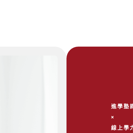
進學塾
×
線上學力