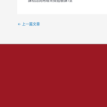
課程諮詢再贈免費體驗課1堂
←
上一篇文章