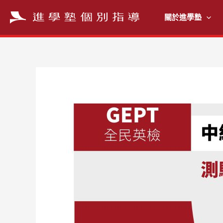
跳
至
關於進學塾
主
要
內
容