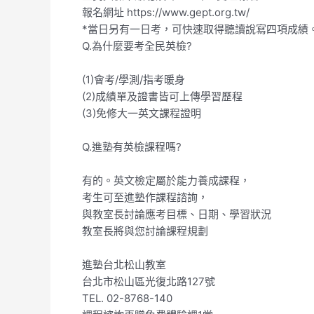
報名網址 https://www.gept.org.tw/
*當日另有一日考，可快速取得聽讀說寫四項成績
Q.為什麼要考全民英檢?
(1)會考/學測/指考暖身
(2)成績單及證書皆可上傳學習歷程
(3)免修大一英文課程證明
Q.進塾有英檢課程嗎?
有的。英文檢定屬於能力養成課程，
考生可至進塾作課程諮詢，
與教室長討論應考目標、日期、學習狀況
教室長將與您討論課程規劃
進塾台北松山教室
台北市松山區光復北路127號
TEL. 02-8768-140