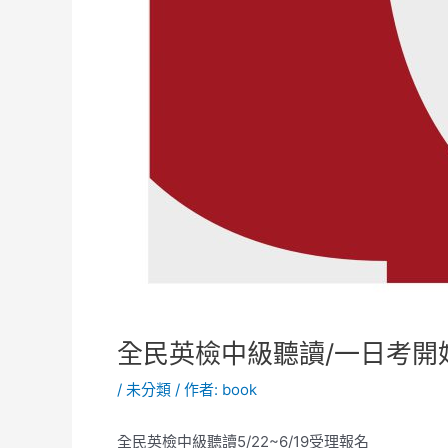
全民英檢中級聽讀/一日考開
/
未分類
/ 作者:
book
全民英檢中級聽讀5/22~6/19受理報名