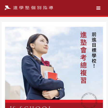
跳
至
主
要
內
容