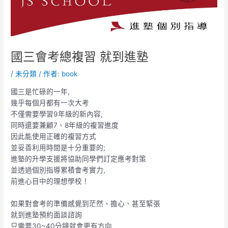
國三會考總複習 就到進塾
/
未分類
/ 作者:
book
國三是忙碌的一年,
幾乎每個月都有一次大考
不僅需要學習9年級的新內容,
同時還要兼顧7、8年級的複習進度
因此能使用正確的複習方式
並妥善利用時間是十分重要的;
進塾的升學支援將協助同學們訂定應考對策
並透過個別指導累積會考實力,
前進心目中的理想學校！
如果對會考的準備感覺到茫然、擔心、甚至緊張
就到進塾預約面談諮詢
只需要30~40分鐘就會更有方向