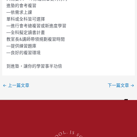
進塾的會考複習
—依需求上課
單科或全科皆可選擇
—進行會考總複習或新進度學習
—全科擬定讀書計畫
教室長&講師帶領規劃複習時間
—提供練習題庫
—良好的複習環境
到進塾，讓你的學習事半功倍
←
上一篇文章
下一篇文章
→