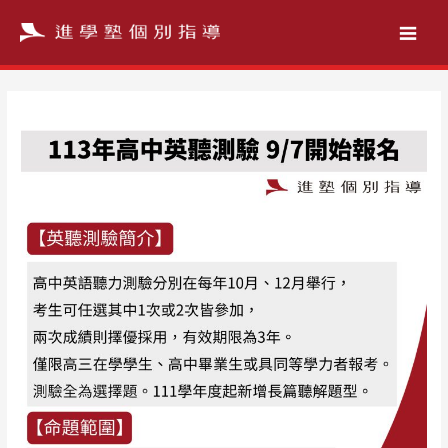
跳
至
主
要
內
容