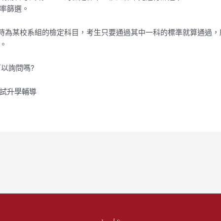
率篩選。
若同時為某校系組的檢定科目，考生只要通過其中一科的標準就算通過
。
以詢問嗎?
面試升學輔導