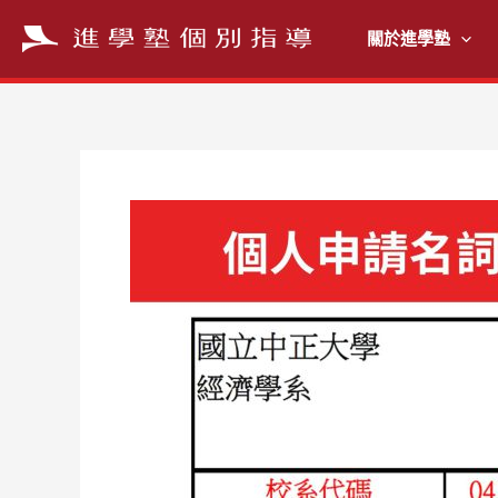
跳
至
關於進學塾
主
要
內
容