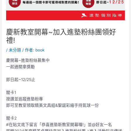
慶新教室開幕~加入進塾粉絲團領好
禮!
/
未分類
/ 作者:
book
慶開幕~進塾粉絲募集中
一起通關拿獎勵
即日起~12/25止
關卡1
按讚並追蹤進塾粉專
即可至教室領取精美文具組&聖誕彩繪手持氣球一份
關卡2
#在貼文底下留言「恭喜進塾新教室開幕囉!」並@好友一名
即贈2024年度精美桌曆快來加入進塾粉絲團→進入活動貼文傳送