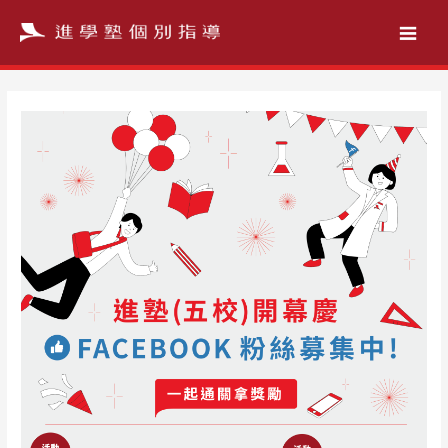
跳
至
主
要
內
容