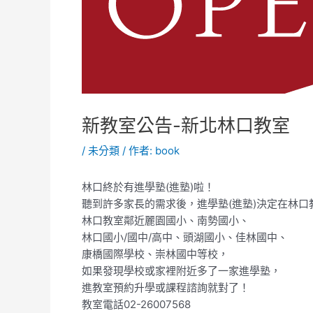
新教室公告-新北林口教室
/
未分類
/ 作者:
book
林口終於有進學塾(進塾)啦！
聽到許多家長的需求後，進學塾(進塾)決定在林口
林口教室鄰近麗園國小、南勢國小、
林口國小/國中/高中、頭湖國小、佳林國中、
康橋國際學校、崇林國中等校，
如果發現學校或家裡附近多了一家進學塾，
進教室預約升學或課程諮詢就對了！
教室電話02-26007568