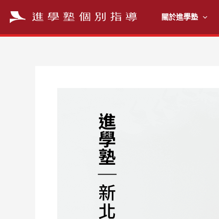
跳
至
關於進學塾
主
要
內
容