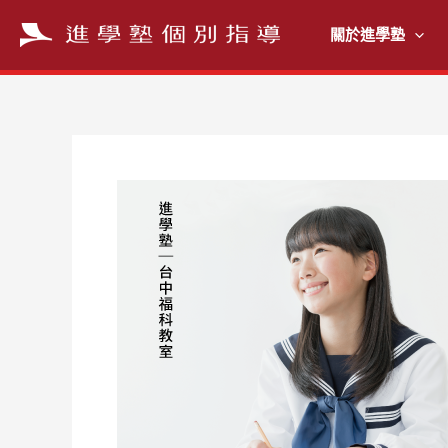
跳
至
關於進學塾
主
要
內
容