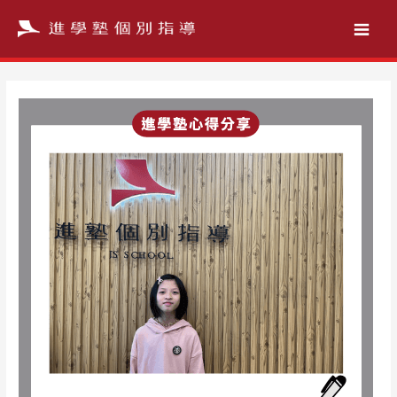
跳
至
主
要
內
容