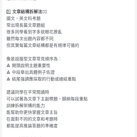
1️⃣
文章結構拆解法
⛓️‍💥
國文、英文科考題
常出現長篇文章題組
很多同學看到字多就眼花撩亂
雖然每次出題內容都不同
但其實每篇文章結構都是有規律可循的
像是說服型文章常見順序為：
🔺 開頭說明主題重要性
🔺 中段舉出具體例子佐證
🔺 結尾強調應採取的行動或總結重點
建議同學在平常閱讀時
可以試著為文章下主副標題、歸納每段重點
訓練拆解架構的能力
能幫助你更快掌握文章主旨
在面對不同的文章和考題時
都能提高推論答題的準確度