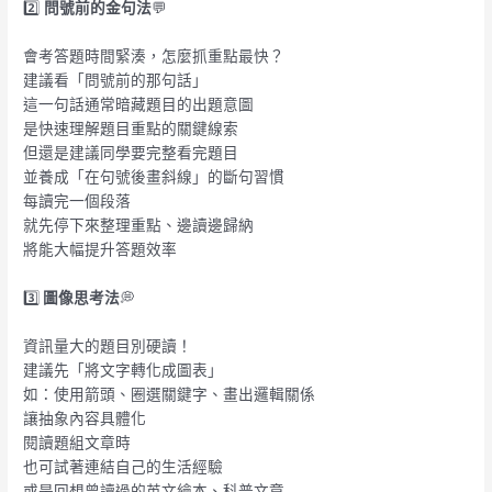
2️⃣
問號前的金句法
💬
會考答題時間緊湊，怎麼抓重點最快？
建議看「問號前的那句話」
這一句話通常暗藏題目的出題意圖
是快速理解題目重點的關鍵線索
但還是建議同學要完整看完題目
並養成「在句號後畫斜線」的斷句習慣
每讀完一個段落
就先停下來整理重點、邊讀邊歸納
將能大幅提升答題效率
3️⃣
圖像思考法
💭
資訊量大的題目別硬讀！
建議先「將文字轉化成圖表」
如：使用箭頭、圈選關鍵字、畫出邏輯關係
讓抽象內容具體化
閱讀題組文章時
也可試著連結自己的生活經驗
或是回想曾讀過的英文繪本、科普文章