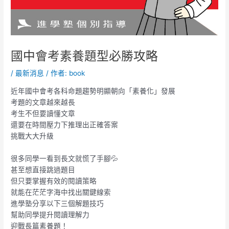
國中會考素養題型必勝攻略
/
最新消息
/ 作者:
book
近年國中會考各科命題趨勢明顯朝向「素養化」發展
考題的文章越來越長
考生不但要讀懂文章
還要在時間壓力下推理出正確答案
挑戰大大升級
很多同學一看到長文就慌了手腳💦
甚至想直接跳過題目
但只要掌握有效的閱讀策略
就能在茫茫字海中找出關鍵線索
進學塾分享以下三個解題技巧
幫助同學提升閱讀理解力
迎戰長篇素養題！