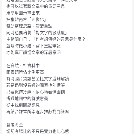
也可以試著將文章中的重要訊息
用簡單圖示畫出來
把複雜內容「圖像化」
幫助整理思路、釐清重點
同時也要培養「對文字的敏感度」
主動問自己：「作者想傳達的意思是什麼？」
並隨時做小結、寫下重點筆記
才能真正讀懂文章的深層意涵
在自然、社會科中
圖表題所佔比例更高
有時圖片資訊甚至比文字還難解讀
若是遇到沒看過的圖表也別慌張！
只要保持冷靜、耐心地看懂圖例
辨識地圖中的符號意義
從中找到關鍵訊息
再結合課堂所學逐步推敲找到答案
會考將至
切記考場比的不只是實力也比心態