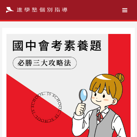
跳
至
主
要
內
容