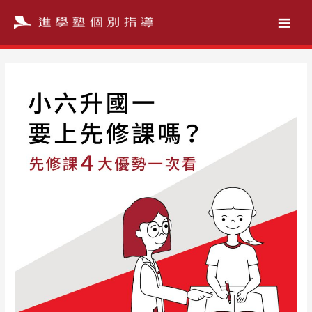
跳
至
主
要
內
容