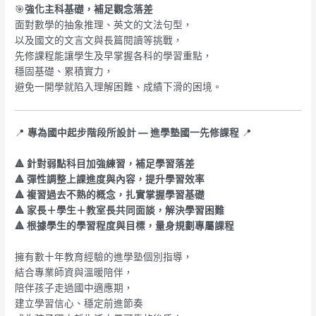
🎯
強化主科基礎，補足觀念落差
面對數學的抽象推理、英文的文法句型，
以及國文的文言文與長篇閱讀等挑戰，
先修課程能讓學生及早掌握各科的學習重點，
穩固基礎、累積實力，
避免一開學就陷入理解困難、成績下滑的困境。
📍
專為國中起步階段所設計 — 進學塾國一先修課程
📍
🔺 針對弱點科目加強練習，補足學習落差
🔺 彈性調整上課進度與內容，提升學習效率
🔺 複習過去不熟的概念，扎實掌握學習基礎
🔺 家長＋學生＋教室長共同面談，解決學習困難
🔺 根據學生的學習程度與目標，量身規劃專屬課程
擁有數十年教育經驗的進學塾個別指導，
結合專業師資與溫暖陪伴，
陪伴孩子走過國中適應期，
建立學習信心、穩定前進節奏