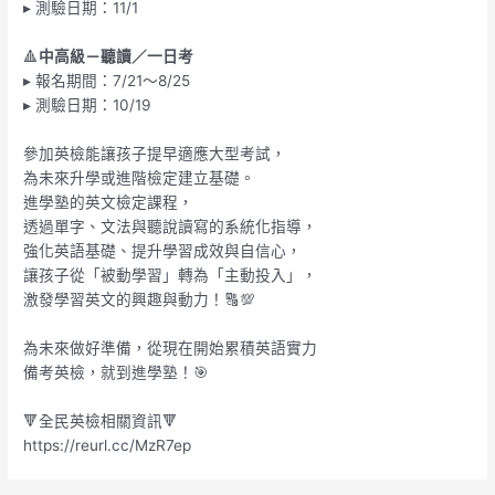
▸ 測驗日期：11/1
🔺
中高級－聽讀／一日考
▸ 報名期間：7/21～8/25
▸ 測驗日期：10/19
參加英檢能讓孩子提早適應大型考試，
為未來升學或進階檢定建立基礎。
進學塾的英文檢定課程，
透過單字、文法與聽說讀寫的系統化指導，
強化英語基礎、提升學習成效與自信心，
讓孩子從「被動學習」轉為「主動投入」，
激發學習英文的興趣與動力！🔠💯
為未來做好準備，從現在開始累積英語實力
備考英檢，就到進學塾！🎯
🔻全民英檢相關資訊🔻
https://reurl.cc/MzR7ep