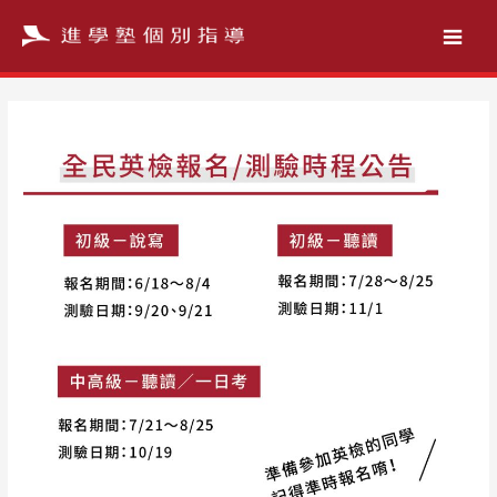
跳
至
主
要
內
容