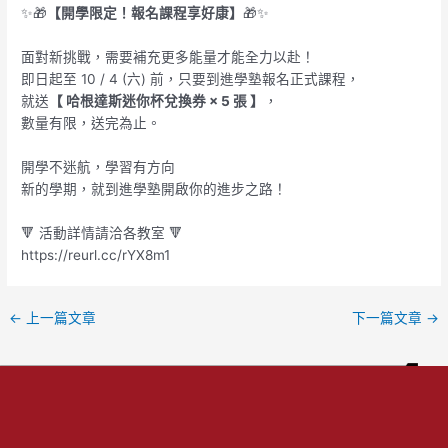
✨🎁
【開學限定！報名課程享好康】
🎁✨
面對新挑戰，需要補充更多能量才能全力以赴！
即日起至 10 / 4 (六) 前，只要到進學塾報名正式課程，
就送
【 哈根達斯迷你杯兌換券 × 5 張 】
，
數量有限，送完為止。
開學不迷航，學習有方向
新的學期，就到進學塾開啟你的進步之路！
🔻 活動詳情請洽各教室 🔻
https://reurl.cc/rYX8m1
←
上一篇文章
下一篇文章
→