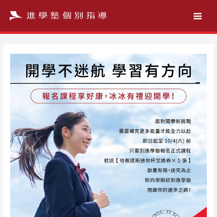
跳
至
主
要
內
容