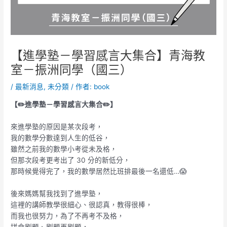
【進學塾－學習感言大集合】青海教
室－振洲同學（國三）
/
最新消息
,
未分類
/ 作者:
book
【✏️進學塾－學習感言大集合✏️】
來進學塾的原因是某次段考，
我的數學分數達到人生的低谷，
雖然之前我的數學小考從未及格，
但那次段考更考出了 30 分的新低分，
那時候覺得完了，我的數學居然比班排最後一名還低…😱
後來媽媽幫我找到了進學塾，
這裡的講師教學很細心、很認真，教得很棒，
而我也很努力，為了不再考不及格，
拼命刷題、刷題再刷題，