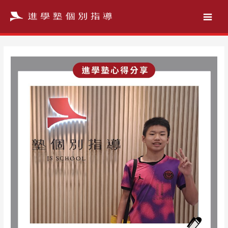
跳
至
主
要
內
容