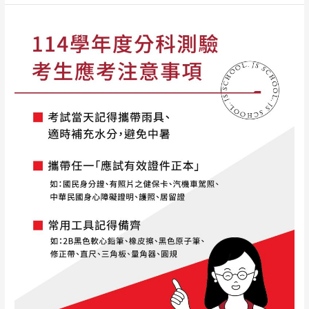
114
學
年
度
分
科
測
驗
考
生
注
意
事
項