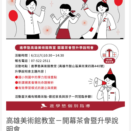
室
－
開
幕
茶
會
暨
升
學
說
明
會
高雄美術館教室－開幕茶會暨升學說
明會