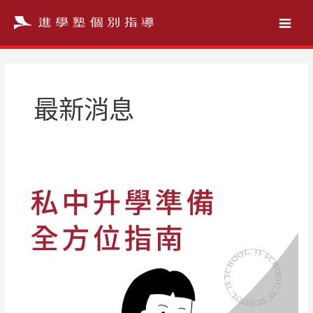
跳
至
主
要
內
容
最新消息
私
中
升
學
準
備
全
方
位