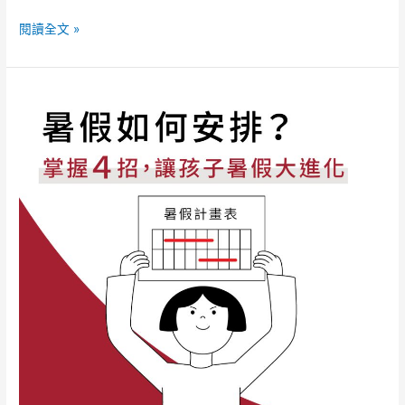
閱讀全文 »
暑
假
如
何
安
排？
掌
握
四
招，
讓
孩
子
暑
假
大