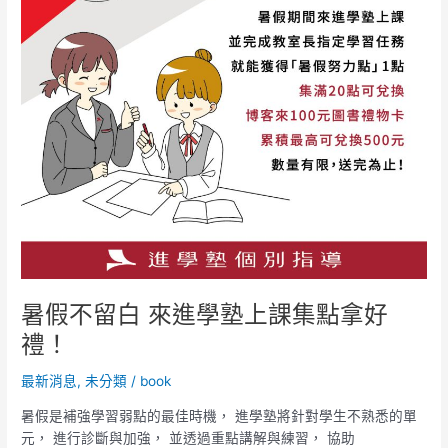
進
學
塾
上
課
集
點
拿
好
禮！
暑假不留白 來進學塾上課集點拿好
禮！
最新消息
,
未分類
/
book
暑假是補強學習弱點的最佳時機， 進學塾將針對學生不熟悉的單
元， 進行診斷與加強， 並透過重點講解與練習， 協助