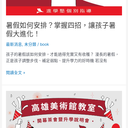
進
化！
暑假如何安排？掌握四招，讓孩子暑
假大進化！
最新消息
,
未分類
/
book
孩子的暑假該如何安排，才能過得充實又有收穫？ 漫長的暑假，
正是孩子調整步伐、補足弱點、提升學力的好時機 若沒有
閱讀全文 »
高
雄
美
術
館
教