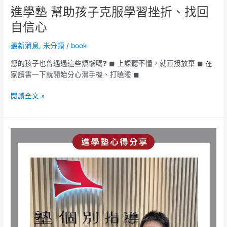
進學塾 幫助孩子克服學習挫折、找回
自信心
最新消息
,
未分類
/
book
您的孩子也曾遇過這些煩惱嗎❓ ◼︎ 上課聽不懂，就直接放棄 ◼︎ 在
家讀書一下就開始分心滑手機、打瞌睡 ◼︎
閱讀全文 »
【進
學
塾
－
學
習
感
言
大