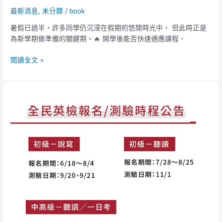
最新消息
,
未分類
/
book
暑假已過半，許多同學仍沉浸在假期的悠閒時光中， 但此時正是
為新學期做準備的關鍵期。🔥 開學後能否快速適應課程、
閱讀全文 »
📢
GEPT
全
民
英
檢
相
關
時
程
公
告