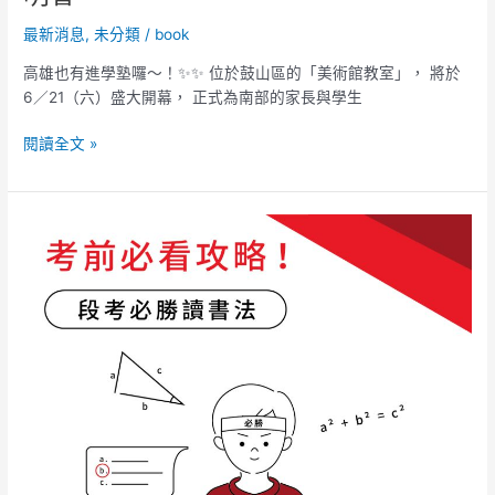
最新消息
,
未分類
/
book
高雄也有進學塾囉～！✨✨ 位於鼓山區的「美術館教室」， 將於
6／21（六）盛大開幕， 正式為南部的家長與學生
閱讀全文 »
考
前
必
看
攻
略
－
段
考
必
勝
讀