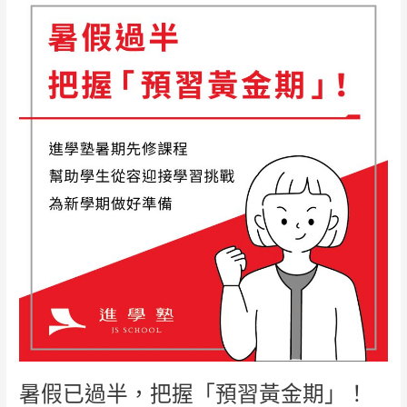
暑
假
已
過
半，
把
握
「預
習
黃
金
期」！
暑假已過半，把握「預習黃金期」！