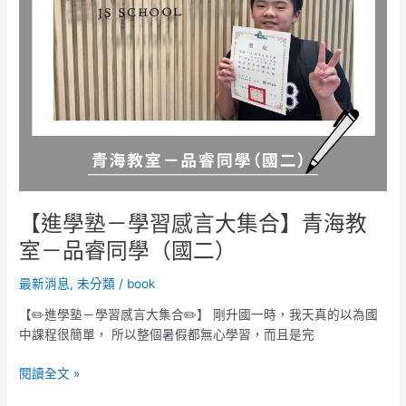
集
合】
青
海
教
室
－
品
睿
同
學
【進學塾－學習感言大集合】青海教
（國
室－品睿同學（國二）
二）
最新消息
,
未分類
/
book
【✏️進學塾－學習感言大集合✏️】 剛升國一時，我天真的以為國
中課程很簡單， 所以整個暑假都無心學習，而且是完
閱讀全文 »