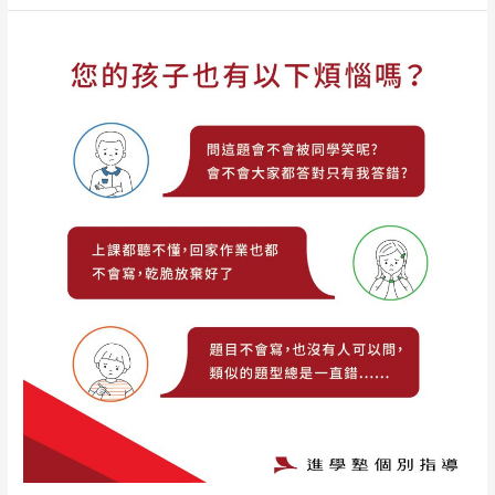
進
學
塾
幫
助
孩
子
克
服
學
習
挫
折、
找
回
自
信
心