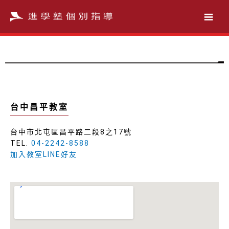
跳
至
主
要
內
容
台中昌平教室
台中市北屯區昌平路二段8之17號
TEL.
04-2242-8588
加入教室LINE好友