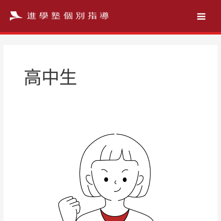
跳
至
主
要
內
容
高中生
姵
蓁
同
學